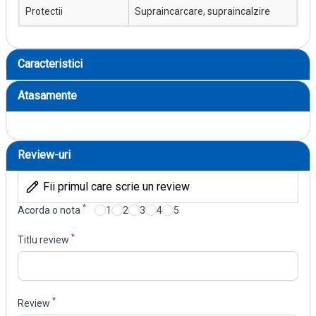
Protectii
Supraincarcare, supraincalzire
Caracteristici
Atasamente
Review-uri
Fii primul care scrie un review
*
Acorda o nota
1
2
3
4
5
*
Titlu review
*
Review