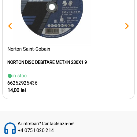
Norton Saint-Gobain
NORTON DISC DEBITARE MET/IN 230X1.9
in stoc
66252925436
14,00 lei
Ai intrebari? Contacteaza-ne!
+4 0751.020.214