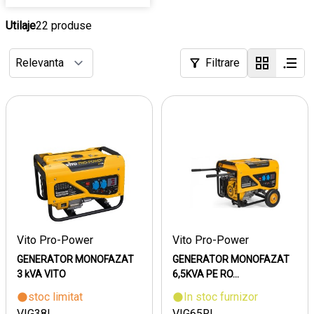
Utilaje
22 produse
Filtrare
Vito Pro-Power
Vito Pro-Power
GENERATOR MONOFAZAT
GENERATOR MONOFAZAT
3 kVA VITO
6,5KVA PE RO...
stoc limitat
In stoc furnizor
VIG38L
VIG65RL