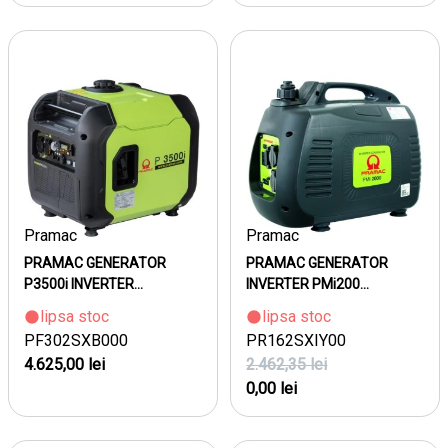
Pramac
Pramac
PRAMAC GENERATOR
PRAMAC GENERATOR
P3500i INVERTER...
INVERTER PMi200...
lipsa stoc
lipsa stoc
PF302SXB000
PR162SXIY00
4.625,00 lei
2.462,35 lei
0,00 lei