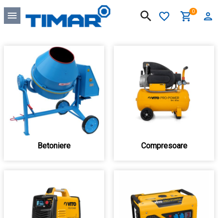
0
Betoniere
Compresoare