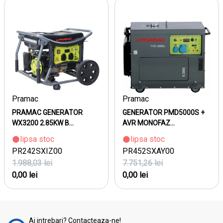
Pramac
Pramac
PRAMAC GENERATOR
GENERATOR PMD5000S +
WX3200 2.85KW B...
AVR MONOFAZ...
lipsa stoc
lipsa stoc
PR242SXIZ00
PR452SXAY00
1.988,03 lei
7.751,26 lei
0,00 lei
0,00 lei
Ai intrebari? Contacteaza-ne!