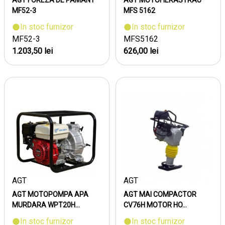
AGT FOREZA DE PAMANT
AGT MOTOFIERASTRAU
MF52-3
MFS 5162
In stoc furnizor
In stoc furnizor
MF52-3
MFS5162
1.203,50 lei
626,00 lei
AGT
AGT
AGT MOTOPOMPA APA
AGT MAI COMPACTOR
MURDARA WPT20H...
CV76H MOTOR HO...
In stoc furnizor
In stoc furnizor