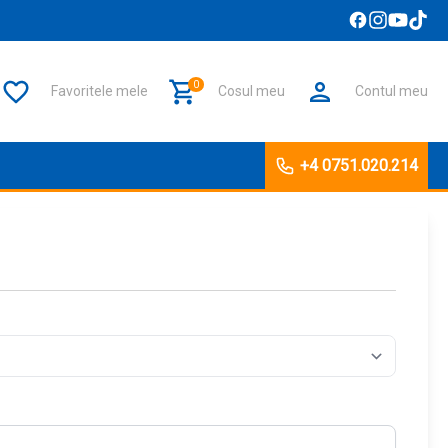
0
Favoritele mele
Cosul meu
Contul meu
+4 0751.020.214