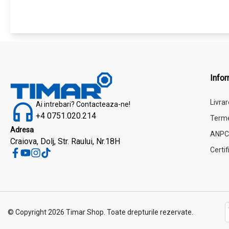
Infor
Livrar
Ai intrebari? Contacteaza-ne!
+4 0751.020.214
Termen
Adresa
ANP
Craiova, Dolj, Str. Raului, Nr.18H
Certif
© Copyright 2026 Timar Shop.
Toate drepturile rezervate.