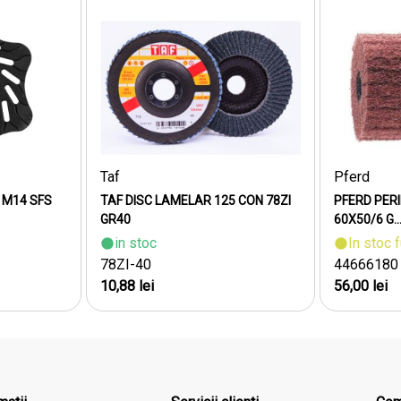
Taf
Pferd
 M14 SFS
TAF DISC LAMELAR 125 CON 78ZI
PFERD PERI
GR40
60X50/6 G..
in stoc
In stoc 
78ZI-40
44666180
10,88 lei
56,00 lei