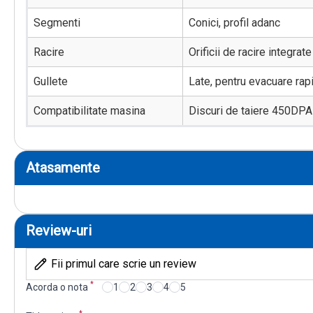
Segmenti
Conici, profil adanc
Racire
Orificii de racire integrate
Gullete
Late, pentru evacuare rap
Compatibilitate masina
Discuri de taiere 450DPA
Atasamente
Review-uri
Fii primul care scrie un review
*
Acorda o nota
1
2
3
4
5