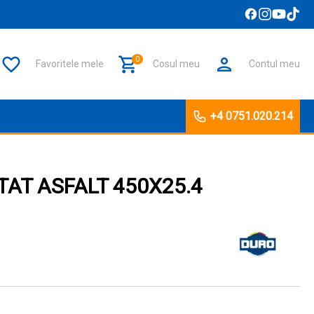
0
Favoritele mele
Cosul meu
Contul meu
+4 0751.020.214
AT ASFALT 450X25.4