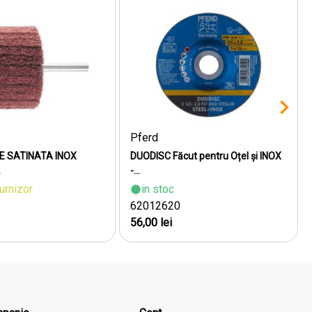
Pferd
E SATINATA INOX
DUODISC Făcut pentru Oțel și INOX
.
-...
furnizor
in stoc
62012620
56,00 lei