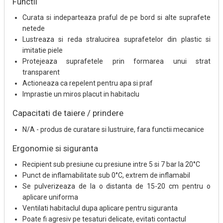
Functii
Curata si indeparteaza praful de pe bord si alte suprafete
netede
Lustreaza si reda stralucirea suprafetelor din plastic si
imitatie piele
Protejeaza suprafetele prin formarea unui strat
transparent
Actioneaza ca repelent pentru apa si praf
Imprastie un miros placut in habitaclu
Capacitati de taiere / prindere
N/A - produs de curatare si lustruire, fara functii mecanice
Ergonomie si siguranta
Recipient sub presiune cu presiune intre 5 si 7 bar la 20°C
Punct de inflamabilitate sub 0°C, extrem de inflamabil
Se pulverizeaza de la o distanta de 15-20 cm pentru o
aplicare uniforma
Ventilati habitaclul dupa aplicare pentru siguranta
Poate fi agresiv pe tesaturi delicate, evitati contactul