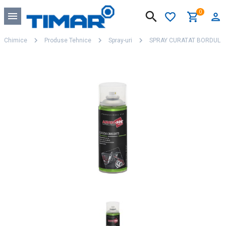
0
Chimice
Produse Tehnice
Spray-uri
SPRAY CURATAT BORDUL 