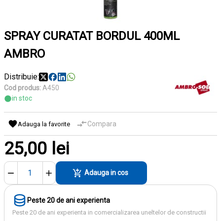
SPRAY CURATAT BORDUL 400ML
AMBRO
Distribuie:
Cod produs:
A450
in stoc
Compara
Adauga la favorite
25,00 lei
Adauga in cos
Peste 20 de ani experienta
Peste 20 de ani experienta in comercializarea uneltelor de constructii