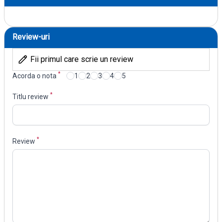
Review-uri
Fii primul care scrie un review
*
Acorda o nota
1
2
3
4
5
*
Titlu review
*
Review