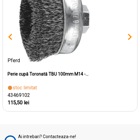
Pferd
Perie cupă Toronată TBU 100mm M14 -...
stoc limitat
43469102
115,50 lei
Ai intrebari? Contacteaza-ne!