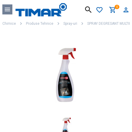
0
Chimice
Produse Tehnice
Spray-uri
SPRAY DEGRESANT MULTI