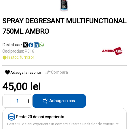
SPRAY DEGRESANT MULTIFUNCTIONAL
750ML AMBRO
Distribuie:
Cod produs:
P316
In stoc furnizor
Compara
Adauga la favorite
45,00 lei
Adauga in cos
Peste 20 de ani experienta
Peste 20 de ani experienta in comercializarea uneltelor de constructii