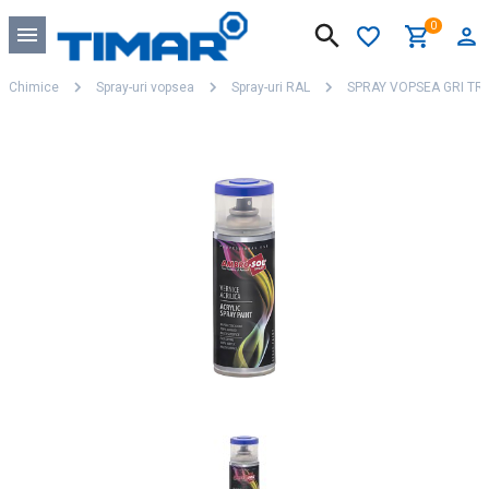
0
Chimice
Spray-uri vopsea
Spray-uri RAL
SPRAY VOPSEA GRI TR