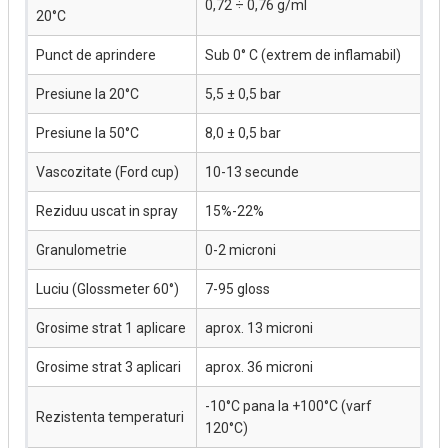
0,72 ÷ 0,76 g/ml
20°C
Punct de aprindere
Sub 0° C (extrem de inflamabil)
Presiune la 20°C
5,5 ± 0,5 bar
Presiune la 50°C
8,0 ± 0,5 bar
Vascozitate (Ford cup)
10-13 secunde
Reziduu uscat in spray
15%-22%
Granulometrie
0-2 microni
Luciu (Glossmeter 60°)
7-95 gloss
Grosime strat 1 aplicare
aprox. 13 microni
Grosime strat 3 aplicari
aprox. 36 microni
-10°C pana la +100°C (varf
Rezistenta temperaturi
120°C)