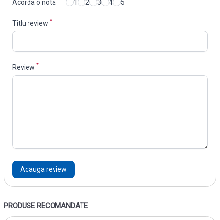
*
Acorda o nota
1
2
3
4
5
*
Titlu review
*
Review
Adauga review
PRODUSE RECOMANDATE